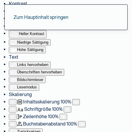
Kontrast
Farben umkehren
Zum Hauptinhalt springen
Monochrom
Dunkler Kontrast
Heller Kontrast
Niedrige Sättigung
Hohe Sättigung
Text
Links hervorheben
Überschriften hervorheben
Bildschirmleser
Lesemodus
Skalierung
Inhaltsskalierung
100
%
Schriftgröße
100
%
Aa
Zeilenhöhe
100
%
Buchstabenabstand
100
%
Zurücksetzen