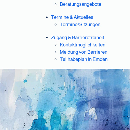
Beratungsangebote
Termine & Aktuelles
Termine/Sitzungen
Zugang & Barrierefreiheit
Kontaktmöglichkeiten
Meldung von Barrieren
Teilhabeplan in Emden