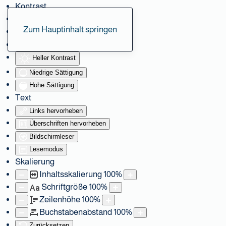
Kontrast
Farben umkehren
Zum Hauptinhalt springen
Monochrom
Dunkler Kontrast
Heller Kontrast
Niedrige Sättigung
Hohe Sättigung
Text
Links hervorheben
Überschriften hervorheben
Bildschirmleser
Lesemodus
Skalierung
Inhaltsskalierung
100
%
Schriftgröße
100
%
Aa
Zeilenhöhe
100
%
Buchstabenabstand
100
%
Zurücksetzen